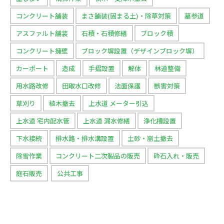
コンクリート舗装
まさ舗装(固まる土)・除草対策
墓参道
アスファルト舗装
石積・石積修繕
ブロック積
コンクリート擁壁
ブロック塀設置（デザインブロック塀）
カーポート
造成
手摺設置
解体
林道整備
用水路改修
田取水口改修
法面保護
獣害対策
草刈り
植木撤去
上水道 メーター引込
上水道 宅内配水管
上水道 漏水修繕
浄化槽設置
下水接続
排水路・排水溝設置
土砂・崩土撤去
除雪作業
コンクリート二次製品の販売
砕石入れ・販売
庭石販売
公共工事