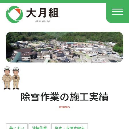
除雪作業の施工実績
墓じまい
清掃作業
倒木・支障木撤去