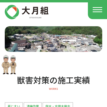
獣害対策の施工実績
墓じまい
清掃作業
倒木・支障木撤去