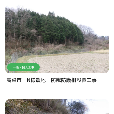
一般・個人工事
高梁市 N様農地 防獣防護柵設置工事