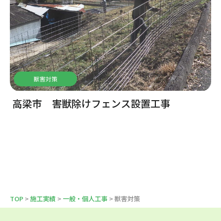
獣害対策
高梁市 害獣除けフェンス設置工事
TOP
>
施工実績
>
一般・個人工事
> 獣害対策