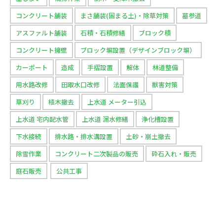
コンクリート舗装
まさ舗装(固まる土)・除草対策
墓参道
アスファルト舗装
石積・石積修繕
ブロック積
コンクリート擁壁
ブロック塀設置（デザインブロック塀）
カーポート
造成
手摺設置
解体
林道整備
用水路改修
田取水口改修
法面保護
獣害対策
草刈り
植木撤去
上水道 メーター引込
上水道 宅内配水管
上水道 漏水修繕
浄化槽設置
下水接続
排水路・排水溝設置
土砂・崩土撤去
除雪作業
コンクリート二次製品の販売
砕石入れ・販売
庭石販売
公共工事