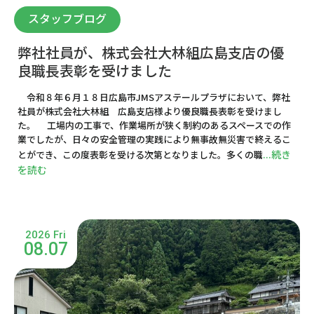
スタッフブログ
弊社社員が、株式会社大林組広島支店の優
良職長表彰を受けました
令和８年６月１８日広島市JMSアステールプラザにおいて、弊社
社員が株式会社大林組 広島支店様より優良職長表彰を受けまし
た。 工場内の工事で、作業場所が狭く制約のあるスペースでの作
業でしたが、日々の安全管理の実践により無事故無災害で終えるこ
...続き
とができ、この度表彰を受ける次第となりました。多くの職
を読む
2026 Fri
08.07