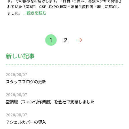
す。 その模様をお届けします。 1日目 1日目は、幕張メッセで開催さ
れていた「第6回 CSPI-EXPO 建設・測量生産性向上展」に参加し
...続きを読む
ました。
投
1
2
稿
の
ペ
新しい記事
ー
ジ
送
2026/08/07
り
スタッフブログの更新
2026/08/07
空調服（ファン付作業服）を会社で支給しました
2026/08/07
７シェルカバーの導入