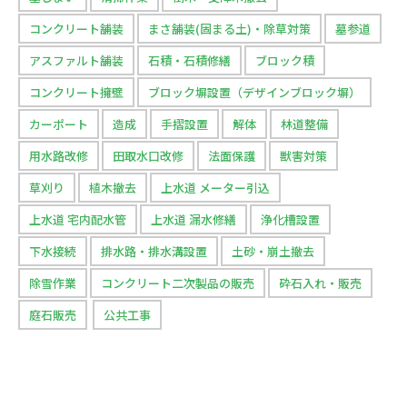
コンクリート舗装
まさ舗装(固まる土)・除草対策
墓参道
アスファルト舗装
石積・石積修繕
ブロック積
コンクリート擁壁
ブロック塀設置（デザインブロック塀）
カーポート
造成
手摺設置
解体
林道整備
用水路改修
田取水口改修
法面保護
獣害対策
草刈り
植木撤去
上水道 メーター引込
上水道 宅内配水管
上水道 漏水修繕
浄化槽設置
下水接続
排水路・排水溝設置
土砂・崩土撤去
除雪作業
コンクリート二次製品の販売
砕石入れ・販売
庭石販売
公共工事