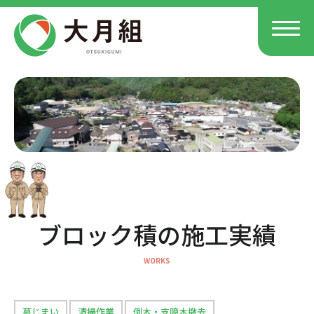
ブロック積の施工実績
墓じまい
清掃作業
倒木・支障木撤去